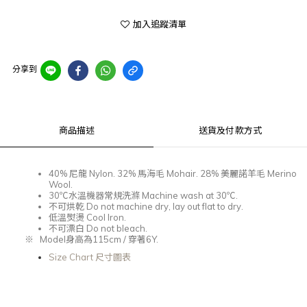
加入追蹤清單
分享到
商品描述
送貨及付款方式
40%
尼龍
Nylon.
32%
馬海毛
Mohair. 28% 美麗諾羊毛 Merino
Wool.
30℃
水溫機器常規洗滌
Machine wash at 30℃.
不可烘乾
Do not machine dry, lay out flat to dry.
低溫熨燙
Cool Iron.
不可漂白
Do not bleach.
※
Model
身高為
115cm /
穿著6
Y.
Size Chart 尺寸圖表