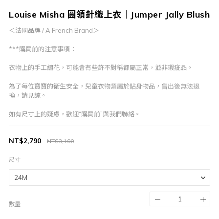
Louise Misha 圓領針織上衣｜Jumper Jally Blush
＜法國品牌 / A French Brand＞
***購買前的注意事項：
衣物上的手工繡花，可能會有些許不對稱都屬正常，並非瑕疵品。
為了每位寶寶的衛生安全，兒童衣物類屬於貼身物品，售出後無法退
換，請見諒。
如有尺寸上的疑慮，歡迎“購買前”與我們聯絡。
NT$2,790
NT$3,100
尺寸
數量