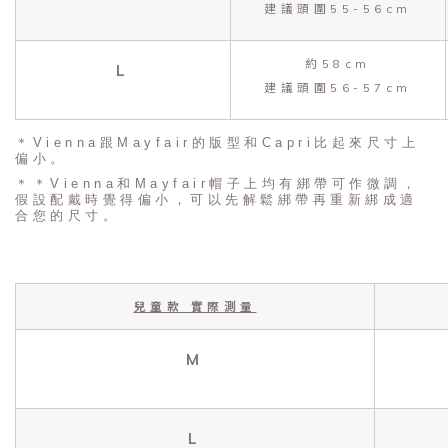
建議頭圍55-56cm
約58cm
L
建議頭圍56-57cm
＊Vienna跟Mayfair的版型和Capri比起來尺寸上
偏小。
＊＊Vienna和Mayfair帽子上均有綁帶可作微調，
假設配戴時覺得偏小，可以先解鬆綁帶再重新綁成適
合您的尺寸。
兒童款 實際測量
M
L