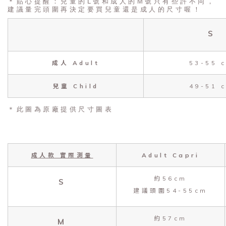
＊貼心提醒：兒童的L號和成人的M號只有些許不同，
建議量完頭圍再決定要買兒童還是成人的尺寸喔！
S
成人 Adult
53-55 
兒童 Child
49-51 
＊此圖為原廠提供尺寸圖表
成人款 實際測量
Adult Capri
約56cm
S
建議頭圍54-55cm
約57cm
M