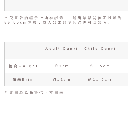
＊兒童款的帽子上均有綁帶，L號綁帶鬆開後可以戴到
55-56cm左右，成人如果頭圍合適也可以參考。
Adult Capri
Child Capri
帽高Height
約9cm
約8.5cm
帽緣Brim
約12cm
約11.5cm
＊此圖為原廠提供尺寸圖表