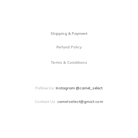
Shipping & Payment
Refund Policy
Terms & Conditions
Follow Us:
Instagram @camel_select
Contact Us:
camelselect@gmail.com