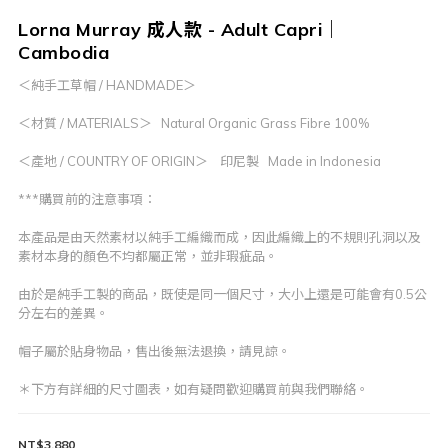
Lorna Murray 成人款 - Adult Capri｜
Cambodia
＜純手工草帽 / HANDMADE＞
＜材質 / MATERIALS＞   Natural Organic Grass Fibre 100%
＜產地 / COUNTRY OF ORIGIN＞    印尼製   Made in Indonesia
***購買前的注意事項：
本產品是由天然素材以純手工編織而成，因此編織上的不規則孔洞以及
素材本身的顏色不均都屬正常，並非瑕疵品。
由於是純手工製的商品，既使是同一個尺寸，大小上還是可能會有0.5公
分左右的差異。
帽子屬於貼身物品，售出後無法退換，請見諒。
＊下方有詳細的尺寸圖表，如有疑問歡迎購買前與我們聯絡。
NT$3,880