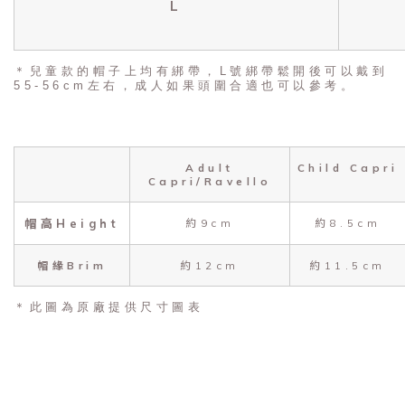
L
＊兒童款的帽子上均有綁帶，L號綁帶鬆開後可以戴到
55-56cm左右，成人如果頭圍合適也可以參考。
Adult
Child Capri
Capri/Ravello
帽高Height
約9cm
約8.5cm
帽緣Brim
約12cm
約11.5cm
＊此圖為原廠提供尺寸圖表