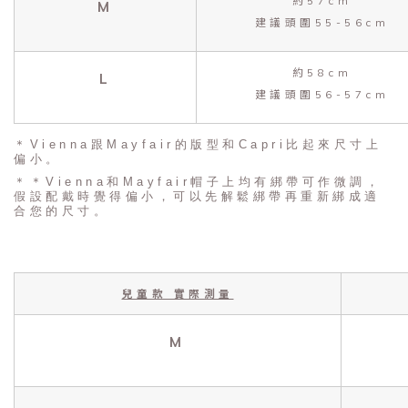
約57cm
M
建議頭圍55-56cm
約58cm
L
建議頭圍56-57cm
＊Vienna跟Mayfair的版型和Capri比起來尺寸上
偏小。
＊＊Vienna和Mayfair帽子上均有綁帶可作微調，
假設配戴時覺得偏小，可以先解鬆綁帶再重新綁成適
合您的尺寸。
兒童款 實際測量
M