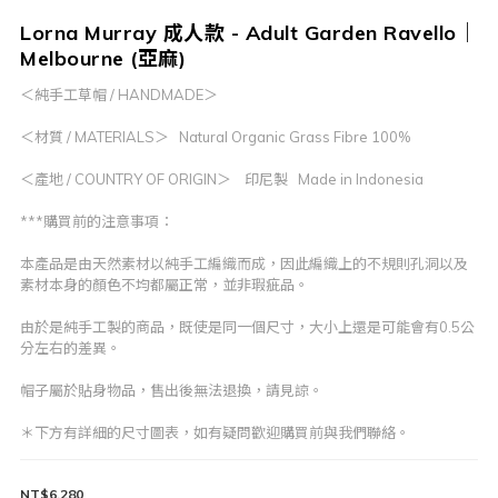
Lorna Murray 成人款 - Adult Garden Ravello｜
Melbourne (亞麻)
＜純手工草帽 / HANDMADE＞
＜材質 / MATERIALS＞   Natural Organic Grass Fibre 100%
＜產地 / COUNTRY OF ORIGIN＞    印尼製   Made in Indonesia
***購買前的注意事項：
本產品是由天然素材以純手工編織而成，因此編織上的不規則孔洞以及
素材本身的顏色不均都屬正常，並非瑕疵品。
由於是純手工製的商品，既使是同一個尺寸，大小上還是可能會有0.5公
分左右的差異。
帽子屬於貼身物品，售出後無法退換，請見諒。
＊下方有詳細的尺寸圖表，如有疑問歡迎購買前與我們聯絡。
NT$6,280