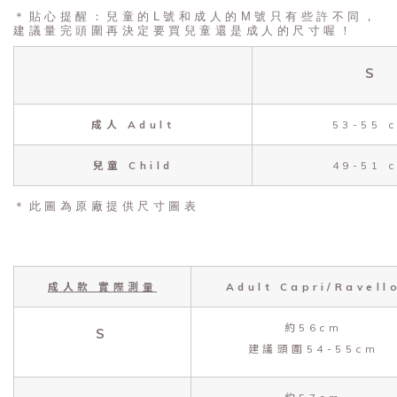
＊貼心提醒：兒童的L號和成人的M號只有些許不同，
建議量完頭圍再決定要買兒童還是成人的尺寸喔！
S
成人 Adult
53-55 
兒童 Child
49-51 
＊此圖為原廠提供尺寸圖表
成人款 實際測量
Adult Capri/Ravell
約56cm
S
建議頭圍54-55cm