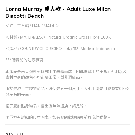
Lorna Murray 成人款 - Adult Luxe Milan｜
Biscotti Beach
＜純手工草帽 / HANDMADE＞
＜材質 / MATERIALS＞   Natural Organic Grass Fibre 100%
＜產地 / COUNTRY OF ORIGIN＞    印尼製   Made in Indonesia
***購買前的注意事項：
本產品是由天然素材以純手工編織而成，因此編織上的不規則孔洞以及
素材本身的顏色不均都屬正常，並非瑕疵品。
由於是純手工製的商品，既使是同一個尺寸，大小上還是可能會有0.5公
分左右的差異。
帽子屬於貼身物品，售出後無法退換，請見諒。
＊下方有詳細的尺寸圖表，如有疑問歡迎購買前與我們聯絡。
NT$5,280