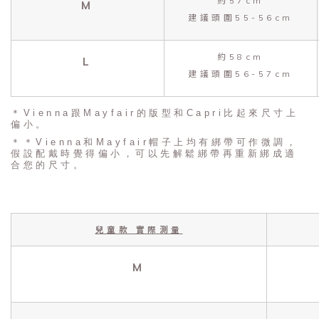
約57cm
M
建議頭圍55-56cm
約58cm
L
建議頭圍56-57cm
＊Vienna跟Mayfair的版型和Capri比起來尺寸上
偏小。
＊＊Vienna和Mayfair帽子上均有綁帶可作微調，
假設配戴時覺得偏小，可以先解鬆綁帶再重新綁成適
合您的尺寸。
兒童款 實際測量
M