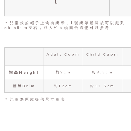
L
＊兒童款的帽子上均有綁帶，L號綁帶鬆開後可以戴到
55-56cm左右，成人如果頭圍合適也可以參考。
Adult Capri
Child Capri
帽高Height
約9cm
約8.5cm
帽緣Brim
約12cm
約11.5cm
＊此圖為原廠提供尺寸圖表