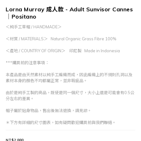
Lorna Murray 成人款 - Adult Sunvisor Cannes
｜Positano
＜純手工草帽 / HANDMADE＞
＜材質 / MATERIALS＞   Natural Organic Grass Fibre 100%
＜產地 / COUNTRY OF ORIGIN＞    印尼製   Made in Indonesia
***購買前的注意事項：
本產品是由天然素材以純手工編織而成，因此編織上的不規則孔洞以及
素材本身的顏色不均都屬正常，並非瑕疵品。
由於是純手工製的商品，既使是同一個尺寸，大小上還是可能會有0.5公
分左右的差異。
帽子屬於貼身物品，售出後無法退換，請見諒。
＊下方有詳細的尺寸圖表，如有疑問歡迎購買前與我們聯絡。
NT$2,880