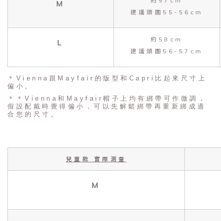
約57cm
M
建議頭圍55-56cm
約58cm
L
建議頭圍56-57cm
＊Vienna跟Mayfair的版型和Capri比起來尺寸上
偏小。
＊＊Vienna和Mayfair帽子上均有綁帶可作微調，
假設配戴時覺得偏小，可以先解鬆綁帶再重新綁成適
合您的尺寸。
兒童款 實際測量
M