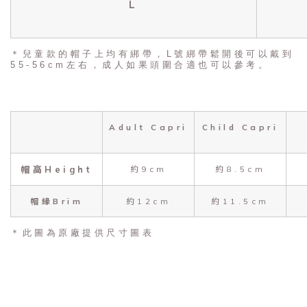
L
＊兒童款的帽子上均有綁帶，L號綁帶鬆開後可以戴到
55-56cm左右，成人如果頭圍合適也可以參考。
Adult Capri
Child Capri
帽高Height
約9cm
約8.5cm
帽緣Brim
約12cm
約11.5cm
＊此圖為原廠提供尺寸圖表