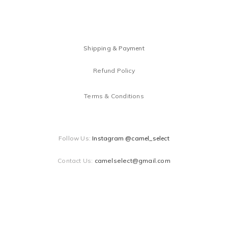
Shipping & Payment
Refund Policy
Terms & Conditions
Follow Us:
Instagram @camel_select
Contact Us:
camelselect@gmail.com