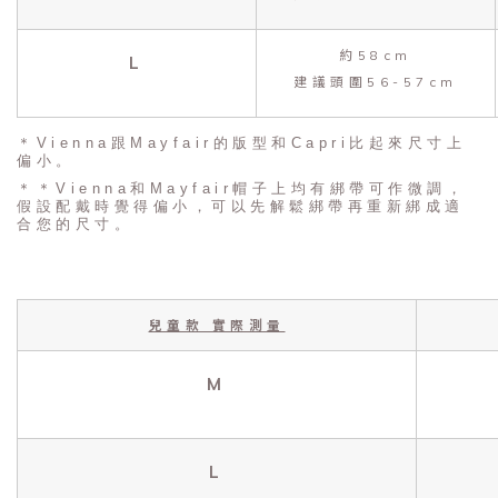
約58cm
L
建議頭圍56-57cm
＊Vienna跟Mayfair的版型和Capri比起來尺寸上
偏小。
＊＊Vienna和Mayfair帽子上均有綁帶可作微調，
假設配戴時覺得偏小，可以先解鬆綁帶再重新綁成適
合您的尺寸。
兒童款 實際測量
M
L