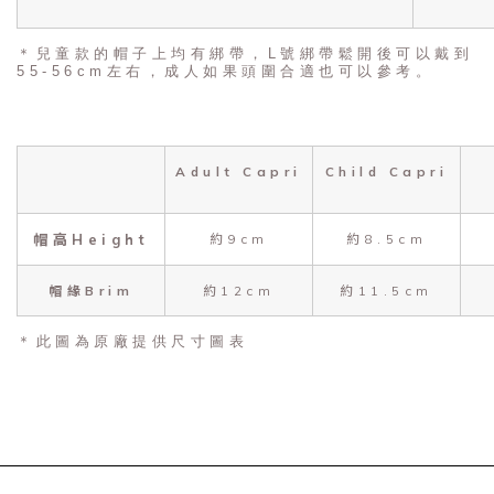
＊兒童款的帽子上均有綁帶，L號綁帶鬆開後可以戴到
55-56cm左右，成人如果頭圍合適也可以參考。
Adult Capri
Child Capri
帽高Height
約9cm
約8.5cm
帽緣Brim
約12cm
約11.5cm
＊此圖為原廠提供尺寸圖表