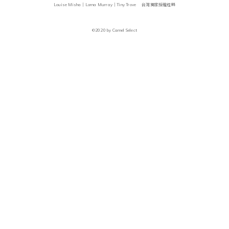
Louise Misha｜Lorna Murray｜Tiny Trove 台灣獨家授權經銷
©2020 by Camel Select