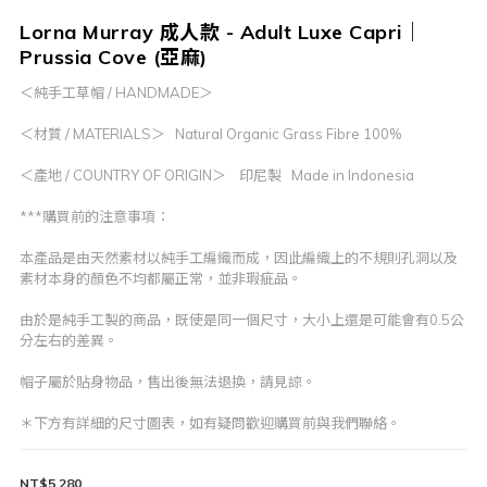
Lorna Murray 成人款 - Adult Luxe Capri｜
Prussia Cove (亞麻)
＜純手工草帽 / HANDMADE＞
＜材質 / MATERIALS＞   Natural Organic Grass Fibre 100%
＜產地 / COUNTRY OF ORIGIN＞    印尼製   Made in Indonesia
***購買前的注意事項：
本產品是由天然素材以純手工編織而成，因此編織上的不規則孔洞以及
素材本身的顏色不均都屬正常，並非瑕疵品。
由於是純手工製的商品，既使是同一個尺寸，大小上還是可能會有0.5公
分左右的差異。
帽子屬於貼身物品，售出後無法退換，請見諒。
＊下方有詳細的尺寸圖表，如有疑問歡迎購買前與我們聯絡。
NT$5,280