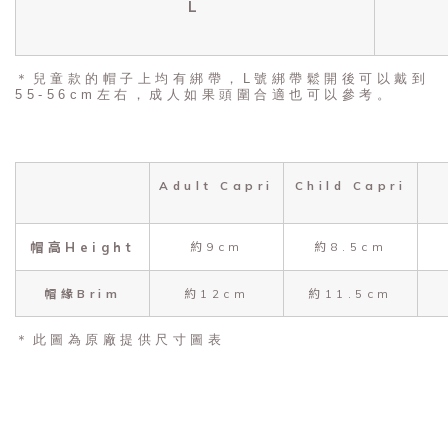
L
＊兒童款的帽子上均有綁帶，L號綁帶鬆開後可以戴到
55-56cm左右，成人如果頭圍合適也可以參考。
Adult Capri
Child Capri
帽高Height
約9cm
約8.5cm
帽緣Brim
約12cm
約11.5cm
＊此圖為原廠提供尺寸圖表