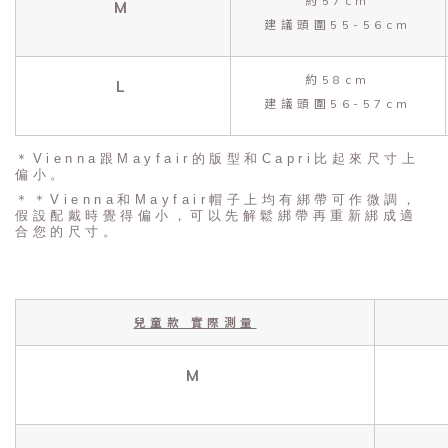
約57cm
M
建議頭圍55-56cm
約58cm
L
建議頭圍56-57cm
＊Vienna跟Mayfair的版型和Capri比起來尺寸上
偏小。
＊＊Vienna和Mayfair帽子上均有綁帶可作微調，
假設配戴時覺得偏小，可以先解鬆綁帶再重新綁成適
合您的尺寸。
兒童款 實際測量
M