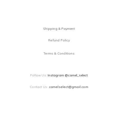
Shipping & Payment
Refund Policy
Terms & Conditions
Follow Us:
Instagram @camel_select
Contact Us:
camelselect@gmail.com