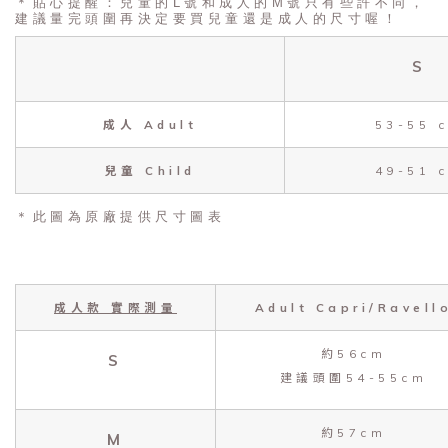
＊貼心提醒：兒童的L號和成人的M號只有些許不同，
建議量完頭圍再決定要買兒童還是成人的尺寸喔！
S
成人 Adult
53-55 
兒童 Child
49-51 
＊此圖為原廠提供尺寸圖表
成人款 實際測量
Adult Capri/Ravell
約56cm
S
建議頭圍54-55cm
約57cm
M