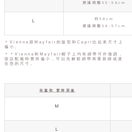
建議頭圍55-56cm
約58cm
L
建議頭圍56-57cm
＊Vienna跟Mayfair的版型和Capri比起來尺寸上
偏小。
＊＊Vienna和Mayfair帽子上均有綁帶可作微調，
假設配戴時覺得偏小，可以先解鬆綁帶再重新綁成適
合您的尺寸。
兒童款 實際測量
M
L