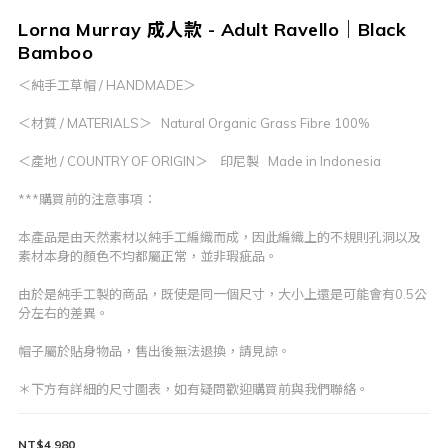
Lorna Murray 成人款 - Adult Ravello｜Black
Bamboo
＜純手工草帽 / HANDMADE＞
＜材質 / MATERIALS＞   Natural Organic Grass Fibre 100%
＜產地 / COUNTRY OF ORIGIN＞    印尼製   Made in Indonesia
***購買前的注意事項：
本產品是由天然素材以純手工編織而成，因此編織上的不規則孔洞以及
素材本身的顏色不均都屬正常，並非瑕疵品。
由於是純手工製的商品，既使是同一個尺寸，大小上還是可能會有0.5公
分左右的差異。
帽子屬於貼身物品，售出後無法退換，請見諒。
＊下方有詳細的尺寸圖表，如有疑問歡迎購買前與我們聯絡。
NT$4,980