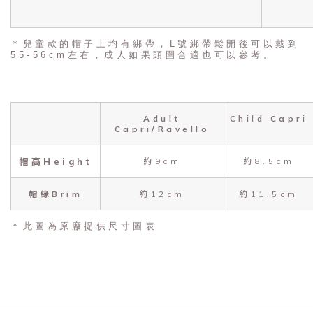
＊兒童款的帽子上均有綁帶，L號綁帶鬆開後可以戴到
55-56cm左右，成人如果頭圍合適也可以參考。
Adult
Child Capri
Capri/Ravello
帽高Height
約9cm
約8.5cm
帽緣Brim
約12cm
約11.5cm
＊此圖為原廠提供尺寸圖表