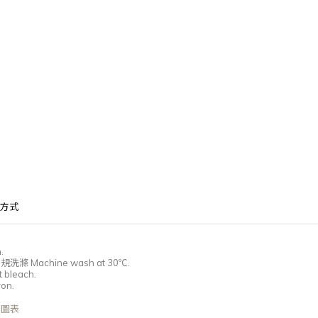
方式
.
常規洗滌
Machine wash at 30℃.
 bleach.
ron.
尺寸圖表