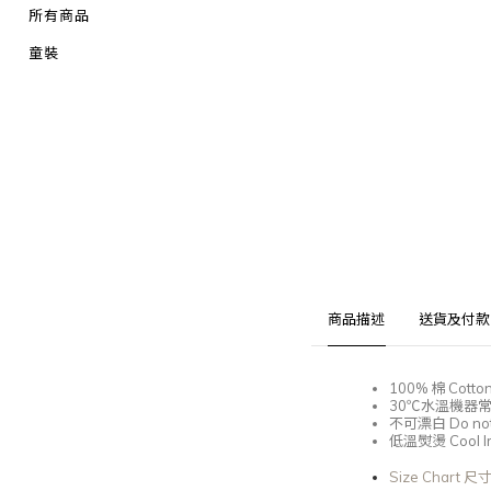
所有商品
童裝
商品描述
送貨及付款
100%
棉
Cotton
30℃
水溫機器
不可漂白
Do not
低溫熨燙
Cool I
Size Chart 