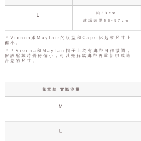
約58cm
L
建議頭圍56-57cm
＊Vienna跟Mayfair的版型和Capri比起來尺寸上
偏小。
＊＊Vienna和Mayfair帽子上均有綁帶可作微調，
假設配戴時覺得偏小，可以先解鬆綁帶再重新綁成適
合您的尺寸。
兒童款 實際測量
M
L