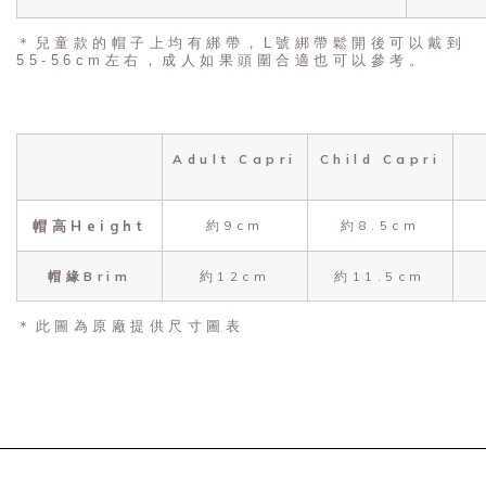
＊兒童款的帽子上均有綁帶，L號綁帶鬆開後可以戴到
55-56cm左右，成人如果頭圍合適也可以參考。
Adult Capri
Child Capri
帽高Height
約9cm
約8.5cm
帽緣Brim
約12cm
約11.5cm
＊此圖為原廠提供尺寸圖表