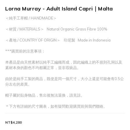
Lorna Murray - Adult Island Capri｜Malta
＜純手工草帽 / HANDMADE＞
＜材質 / MATERIALS＞   Natural Organic Grass Fibre 100%
＜產地 / COUNTRY OF ORIGIN＞    印尼製   Made in Indonesia
***購買前的注意事項：
本產品是由天然素材以純手工編織而成，因此編織上的不規則孔洞以及
素材本身的顏色不均都屬正常，並非瑕疵品。
由於是純手工製的商品，既使是同一個尺寸，大小上還是可能會有0.5公
分左右的差異。
帽子屬於貼身物品，售出後無法退換，請見諒。
＊下方有詳細的尺寸圖表，如有疑問歡迎購買前與我們聯絡。
NT$4,280