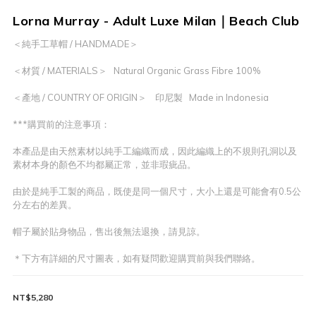
Lorna Murray - Adult Luxe Milan｜Beach Club
＜純手工草帽 / HANDMADE＞
＜材質 / MATERIALS＞   Natural Organic Grass Fibre 100%
＜產地 / COUNTRY OF ORIGIN＞    印尼製   Made in Indonesia
***購買前的注意事項：
本產品是由天然素材以純手工編織而成，因此編織上的不規則孔洞以及
素材本身的顏色不均都屬正常，並非瑕疵品。
由於是純手工製的商品，既使是同一個尺寸，大小上還是可能會有0.5公
分左右的差異。
帽子屬於貼身物品，售出後無法退換，請見諒。
＊下方有詳細的尺寸圖表，如有疑問歡迎購買前與我們聯絡。
NT$5,280