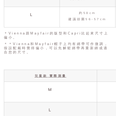
約58cm
L
建議頭圍56-57cm
＊Vienna跟Mayfair的版型和Capri比起來尺寸上
偏小。
＊＊Vienna和Mayfair帽子上均有綁帶可作微調，
假設配戴時覺得偏小，可以先解鬆綁帶再重新綁成適
合您的尺寸。
兒童款 實際測量
M
L