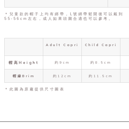
＊兒童款的帽子上均有綁帶，L號綁帶鬆開後可以戴到
55-56cm左右，成人如果頭圍合適也可以參考。
Adult Capri
Child Capri
帽高Height
約9cm
約8.5cm
帽緣Brim
約12cm
約11.5cm
＊此圖為原廠提供尺寸圖表