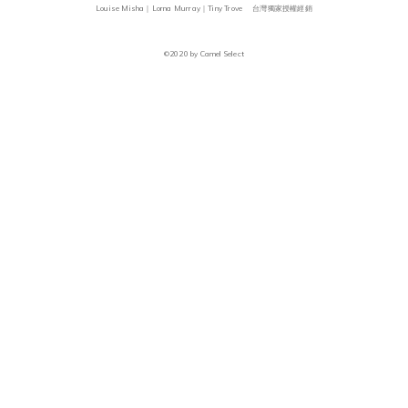
Louise Misha｜Lorna Murray｜Tiny Trove 台灣獨家授權經銷
©2020 by Camel Select