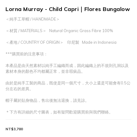
Lorna Murray - Child Capri｜Flores Bungalow
＜純手工草帽 / HANDMADE＞
＜材質 / MATERIALS＞   Natural Organic Grass Fibre 100%
＜產地 / COUNTRY OF ORIGIN＞    印尼製   Made in Indonesia
***購買前的注意事項：
本產品是由天然素材以純手工編織而成，因此編織上的不規則孔洞以及
素材本身的顏色不均都屬正常，並非瑕疵品。
由於是純手工製的商品，既使是同一個尺寸，大小上還是可能會有0.5公
分左右的差異。
帽子屬於貼身物品，售出後無法退換，請見諒。
＊下方有詳細的尺寸圖表，如有疑問歡迎購買前與我們聯絡。
NT$3,780