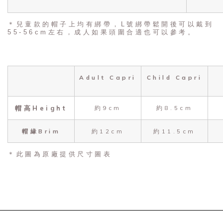
＊兒童款的帽子上均有綁帶，L號綁帶鬆開後可以戴到
55-56cm左右，成人如果頭圍合適也可以參考。
Adult Capri
Child Capri
帽高Height
約9cm
約8.5cm
帽緣Brim
約12cm
約11.5cm
＊此圖為原廠提供尺寸圖表