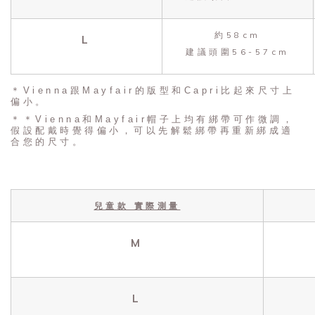
約58cm
L
建議頭圍56-57cm
＊Vienna跟Mayfair的版型和Capri比起來尺寸上
偏小。
＊＊Vienna和Mayfair帽子上均有綁帶可作微調，
假設配戴時覺得偏小，可以先解鬆綁帶再重新綁成適
合您的尺寸。
兒童款 實際測量
M
L