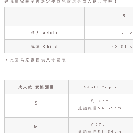
建議量完頭圍再決定要買兒童還是成人的尺寸喔！
S
成人 Adult
53-55 
兒童 Child
49-51 
＊此圖為原廠提供尺寸圖表
成人款 實際測量
Adult Capri
約56cm
S
建議頭圍54-55cm
約57cm
M
建議頭圍55-56cm