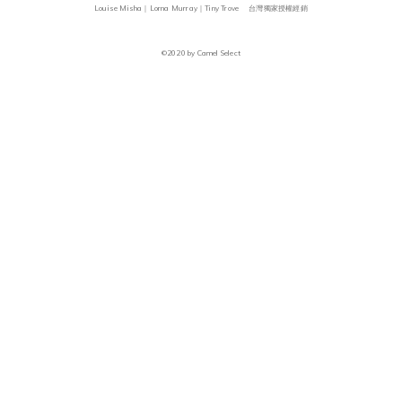
Louise Misha｜Lorna Murray｜Tiny Trove 台灣獨家授權經銷
©2020 by Camel Select