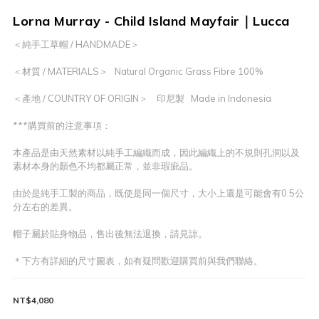
Lorna Murray - Child Island Mayfair｜Lucca
＜純手工草帽 / HANDMADE＞
＜材質 / MATERIALS＞   Natural Organic Grass Fibre 100%
＜產地 / COUNTRY OF ORIGIN＞    印尼製   Made in Indonesia
***購買前的注意事項：
本產品是由天然素材以純手工編織而成，因此編織上的不規則孔洞以及
素材本身的顏色不均都屬正常，並非瑕疵品。
由於是純手工製的商品，既使是同一個尺寸，大小上還是可能會有0.5公
分左右的差異。
帽子屬於貼身物品，售出後無法退換，請見諒。
＊下方有詳細的尺寸圖表，如有疑問歡迎購買前與我們聯絡。
NT$4,080