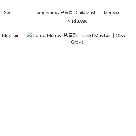
ir｜Goa
Lorna Murray 兒童款 - Child Mayfair｜Morocco
NT$3,880