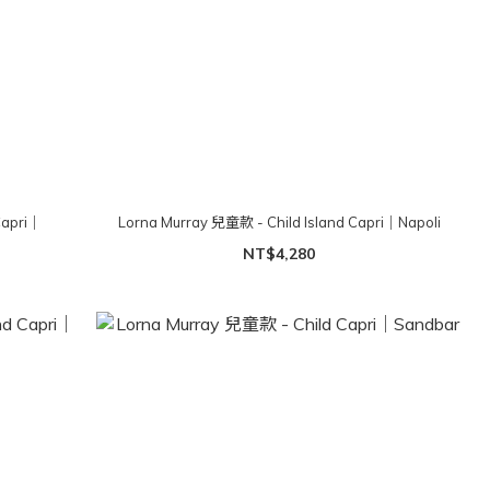
Capri｜
Lorna Murray 兒童款 - Child Island Capri｜Napoli
NT$4,280