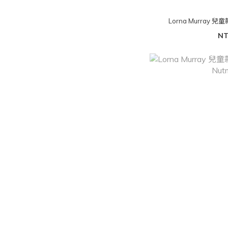
Lorna Murray 兒童款 
NT