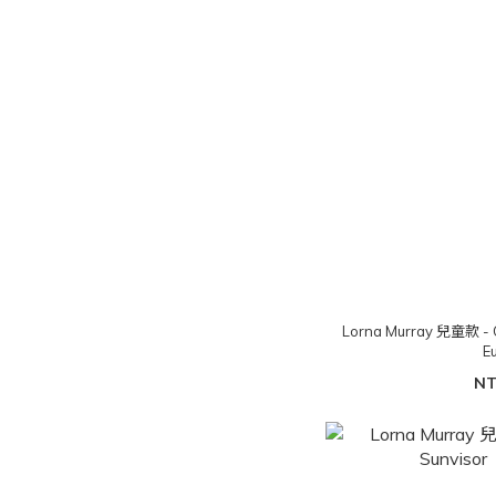
Lorna Murray 兒童款 - C
E
NT