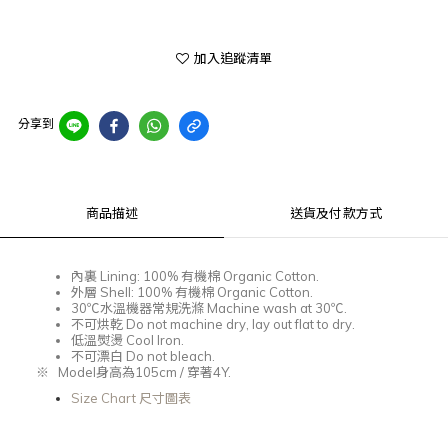
加入追蹤清單
分享到
商品描述
送貨及付款方式
內裏
Lining: 100%
有機棉
Organic Cotton.
外層
Shell: 100%
有機棉
Organic Cotton.
30℃
水溫機器常規洗滌
Machine wash at 30℃.
不可烘乾
Do not machine dry, lay out flat to dry.
低溫熨燙
Cool Iron.
不可漂白
Do not bleach.
※
Model
身高為105
cm /
穿著
4Y.
Size Chart 尺寸圖表