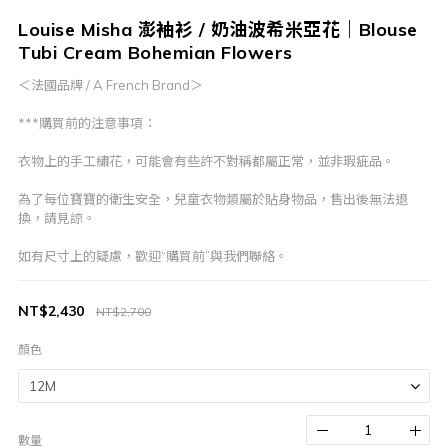
Louise Misha 澎袖衫 / 奶油波希米亞花｜Blouse
Tubi Cream Bohemian Flowers
＜法國品牌 / A French Brand＞
***購買前的注意事項：
衣物上的手工繡花，可能會有些許不對稱都屬正常，並非瑕疵品。
為了每位寶寶的衛生安全，兒童衣物類屬於貼身物品，售出後無法退
換，請見諒。
如有尺寸上的疑慮，歡迎“購買前”與我們聯絡。
NT$2,430
NT$2,700
顏色
數量