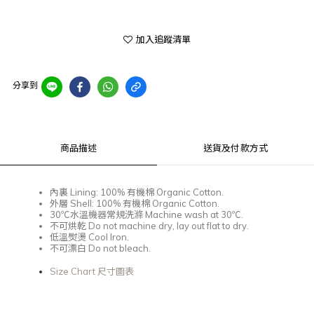
加入追蹤清單
分享到
商品描述
送貨及付款方式
內裏
Lining: 100%
有機棉
Organic Cotton.
外層
Shell: 100%
有機棉
Organic Cotton.
30℃
水溫機器常規洗滌
Machine wash at 30℃.
不可烘乾
Do not machine dry, lay out flat to dry.
低溫熨燙
Cool Iron.
不可漂白
Do not bleach.
Size Chart 尺寸圖表