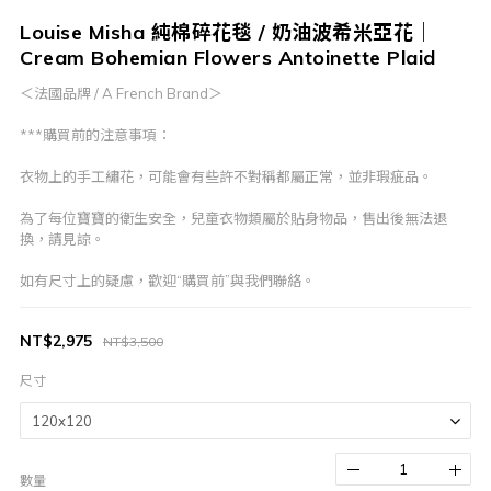
Louise Misha 純棉碎花毯 / 奶油波希米亞花｜
Cream Bohemian Flowers Antoinette Plaid
＜法國品牌 / A French Brand＞
***購買前的注意事項：
衣物上的手工繡花，可能會有些許不對稱都屬正常，並非瑕疵品。
為了每位寶寶的衛生安全，兒童衣物類屬於貼身物品，售出後無法退
換，請見諒。
如有尺寸上的疑慮，歡迎“購買前”與我們聯絡。
NT$2,975
NT$3,500
尺寸
數量