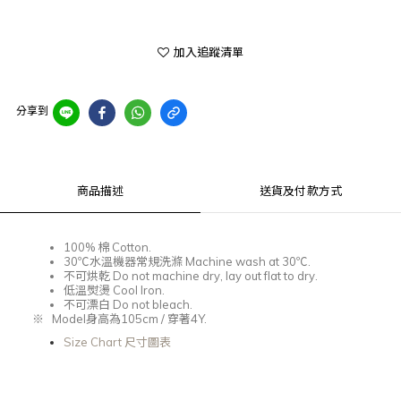
加入追蹤清單
分享到
商品描述
送貨及付款方式
100%
棉
Cotton.
30℃
水溫機器常規洗滌
Machine wash at 30℃.
不可烘乾
Do not machine dry, lay out flat to dry.
低溫熨燙
Cool Iron.
不可漂白
Do not bleach.
※
Model
身高為
105cm /
穿著
4Y.
Size Chart 尺寸圖表