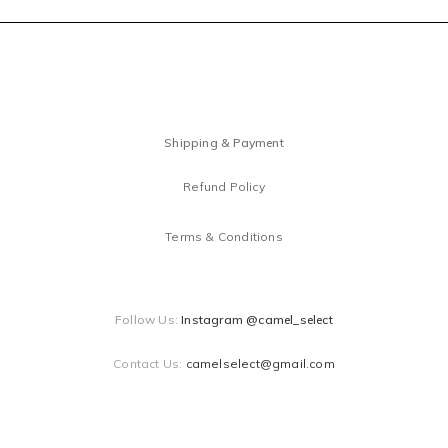
Shipping & Payment
Refund Policy
Terms & Conditions
Follow Us:
Instagram @camel_select
Contact Us:
camelselect@gmail.com