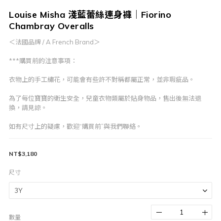
Louise Misha 淺藍蕾絲連身褲｜Fiorino
Chambray Overalls
＜法國品牌 / A French Brand＞
***購買前的注意事項：
衣物上的手工繡花，可能會有些許不對稱都屬正常，並非瑕疵品。
為了每位寶寶的衛生安全，兒童衣物類屬於貼身物品，售出後無法退
換，請見諒。
如有尺寸上的疑慮，歡迎“購買前”與我們聯絡。
NT$3,180
尺寸
數量