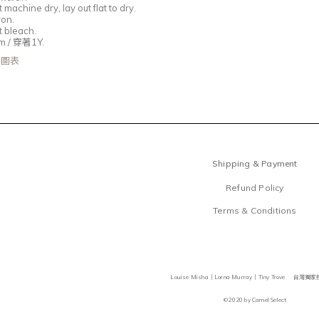
machine dry, lay out flat to dry.
ron.
 bleach.
m /
穿著1Y
.
尺寸圖表
Shipping & Payment
Refund Policy
Terms & Conditions
Louise Misha｜Lorna Murray｜Tiny Trove 台灣
©2020 by Camel Select