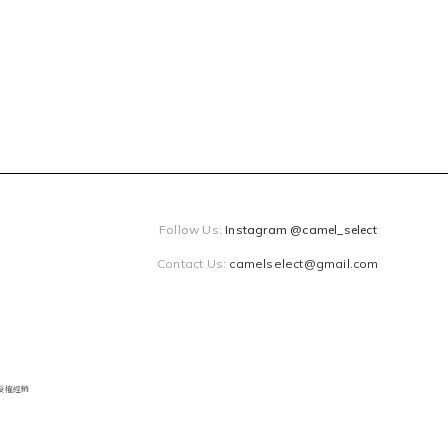
Follow Us:
Instagram @camel_select
Contact Us:
camelselect@gmail.com
獨家授權經銷