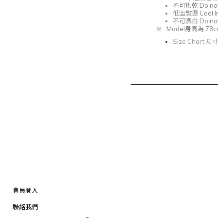
不可烘乾
Do not 
低溫熨燙
Cool I
不可漂白
Do not
※
Model
身高為 78
c
Size Chart 
會員登入
聯絡我們