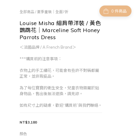
件商品
全部商品
/
夏季童裝｜全面7折
Louise Misha 細肩帶洋裝 / 黃色
鸚鵡花｜Marceline Soft Honey
Parrots Dress
＜法國品牌 / A French Brand＞
***購買前的注意事項：
衣物上的手工繡花，可能會有些許不對稱都屬
正常，並非瑕疵品。
為了每位寶寶的衛生安全，兒童衣物類屬於貼
身物品，售出後無法退換，請見諒。
如有尺寸上的疑慮，歡迎“購買前”與我們聯絡。
NT$3,180
顏色