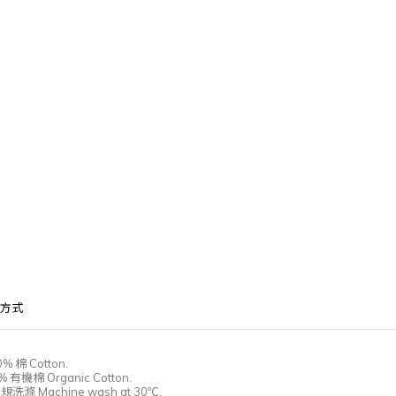
方式
00%
棉
Cotton.
0%
有機棉
Organic Cotton.
常規洗滌
Machine wash at 30℃.