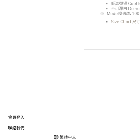
低溫熨燙
Cool I
不可漂白
Do not
※
Model
身高為 100
Size Chart 
會員登入
聯絡我們
繁體中文