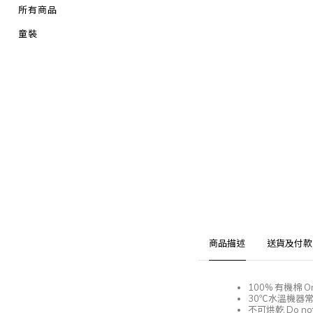
所有商品
童裝
商品描述
送貨及付款
100%
有機棉
Or
30℃
水溫機器
不可烘乾
Do not 