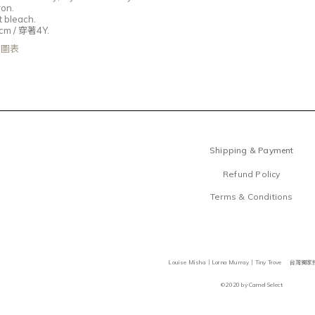
ron.
 bleach.
cm /
穿著4
Y.
尺寸圖表
Shipping & Payment
Refund Policy
Terms & Conditions
Louise Misha｜Lorna Murray｜Tiny Trove 台灣
©2020 by Camel Select