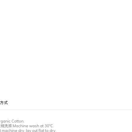
方式
ganic Cotton.
常規洗滌
Machine wash at 30℃.
machine dry, lay out flat to dry.