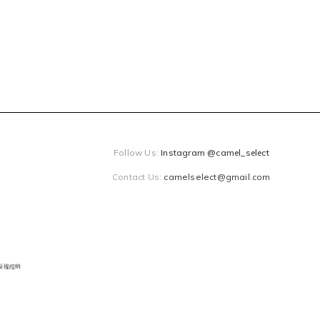
Follow Us:
Instagram @camel_select
Contact Us:
camelselect@gmail.com
獨家授權經銷