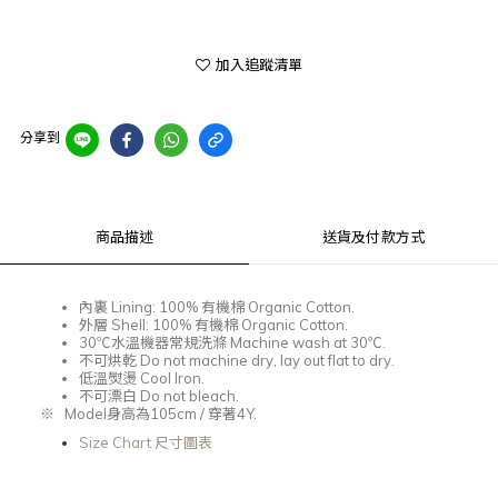
加入追蹤清單
分享到
商品描述
送貨及付款方式
內裏
Lining: 100%
有機棉
Organic Cotton.
外層
Shell: 100%
有機棉
Organic Cotton.
30℃
水溫機器常規洗滌
Machine wash at 30℃.
不可烘乾
Do not machine dry, lay out flat to dry.
低溫熨燙
Cool Iron.
不可漂白
Do not bleach.
※
Model
身高為
105cm /
穿著
4Y.
Size Chart 尺寸圖表