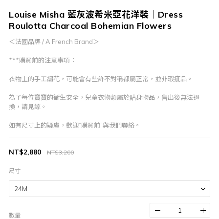
Louise Misha 藍灰波希米亞花洋裝｜Dress
Roulotta Charcoal Bohemian Flowers
＜法國品牌 / A French Brand＞
***購買前的注意事項：
衣物上的手工繡花，可能會有些許不對稱都屬正常，並非瑕疵品。
為了每位寶寶的衛生安全，兒童衣物類屬於貼身物品，售出後無法退
換，請見諒。
如有尺寸上的疑慮，歡迎“購買前”與我們聯絡。
NT$2,880
NT$3,200
尺寸
數量