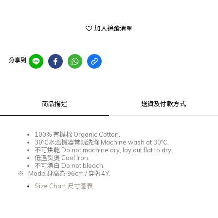
加入追蹤清單
分享到
商品描述
送貨及付款方式
100%
有機棉
Organic Cotton.
30℃
水溫機器常規洗滌
Machine wash at 30℃.
不可烘乾
Do not machine dry, lay out flat to dry.
低溫熨燙
Cool Iron.
不可漂白
Do not bleach.
※
Model
身高為 96
cm /
穿著4
Y.
Size Chart 尺寸圖表