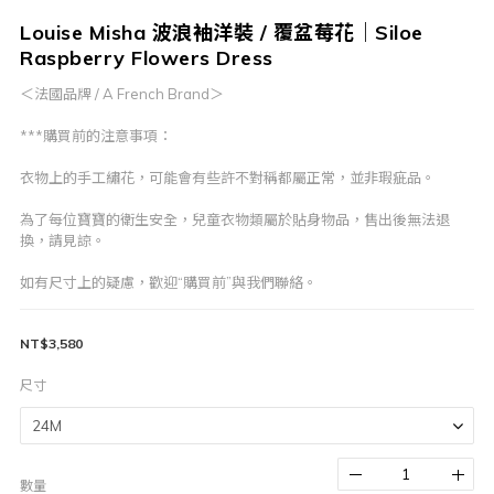
Louise Misha 波浪袖洋裝 / 覆盆莓花｜Siloe
Raspberry Flowers Dress
＜法國品牌 / A French Brand＞
***購買前的注意事項：
衣物上的手工繡花，可能會有些許不對稱都屬正常，並非瑕疵品。
為了每位寶寶的衛生安全，兒童衣物類屬於貼身物品，售出後無法退
換，請見諒。
如有尺寸上的疑慮，歡迎“購買前”與我們聯絡。
NT$3,580
尺寸
數量