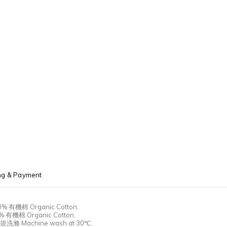
ng & Payment
00%
有機棉
Organic Cotton.
0%
有機棉
Organic Cotton.
規洗滌
Machine wash at 30℃.