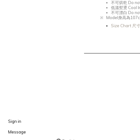
不可烘乾
Do not 
低溫熨燙
Cool I
不可漂白
Do not
※
Model
身高為107
c
Size Chart 
Sign in
Message