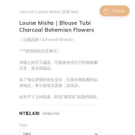
items
View All
/
Louise Misha
/
女孩 Girls
Louise Misha｜Blouse Tubi
Charcoal Bohemian Flowers
＜法國品牌 / A French Brand＞
***購買前的注意事項：
衣物上的手工繡花，可能會有些許不對稱都屬
正常，並非瑕疵品。
為了每位寶寶的衛生安全，兒童衣物類屬於貼
身物品，售出後無法退換，請見諒。
如有尺寸上的疑慮，歡迎“購買前”與我們聯絡。
NT$2,430
NT$2,700
Size