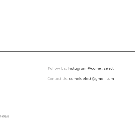
Follow Us:
Instagram @camel_select
Contact Us:
camelselect@gmail.com
獨家授權經銷