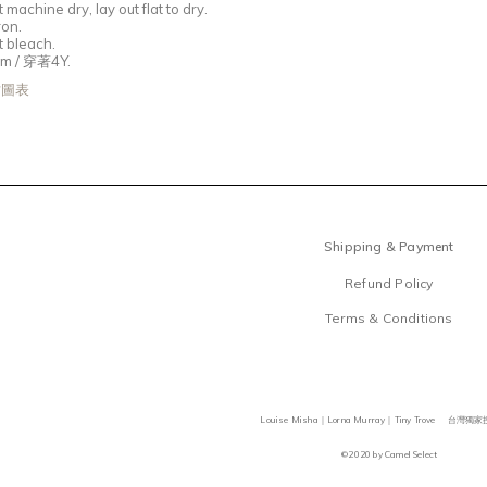
machine dry, lay out flat to dry.
ron.
 bleach.
m /
穿著
4Y.
尺寸圖表
Shipping & Payment
Refund Policy
Terms & Conditions
Louise Misha｜Lorna Murray｜Tiny Trove 台灣
©2020 by Camel Select