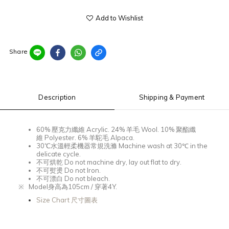
Add to Wishlist
Share
Description
Shipping & Payment
60%
壓克力纖維
Acrylic. 24%
羊毛
Wool. 10%
聚酯纖
維
Polyester. 6%
羊駝毛
Alpaca.
30℃
水溫輕柔機器常規洗滌
Machine wash at 30℃ in the
delicate cycle.
不可烘乾
Do not machine dry, lay out flat to dry.
不可熨燙
Do not Iron.
不可漂白
Do not bleach.
※
Model
身高為
105cm /
穿著
4Y.
Size Chart 尺寸圖表