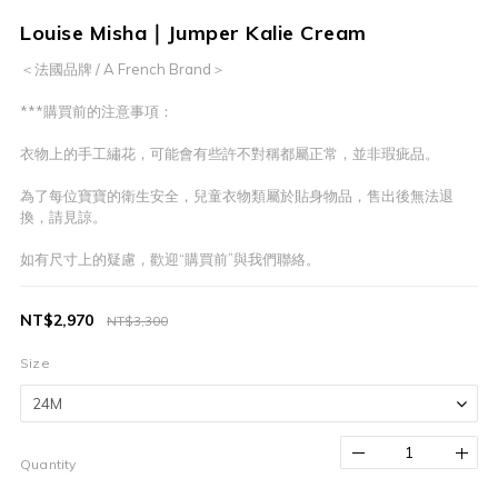
Louise Misha｜Jumper Kalie Cream
＜法國品牌 / A French Brand＞
***購買前的注意事項：
衣物上的手工繡花，可能會有些許不對稱都屬正常，並非瑕疵品。
為了每位寶寶的衛生安全，兒童衣物類屬於貼身物品，售出後無法退
換，請見諒。
如有尺寸上的疑慮，歡迎“購買前”與我們聯絡。
NT$2,970
NT$3,300
Size
Quantity