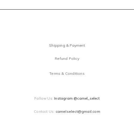
Shipping & Payment
Refund Policy
Terms & Conditions
Follow Us:
Instagram @camel_select
Contact Us:
camelselect@gmail.com