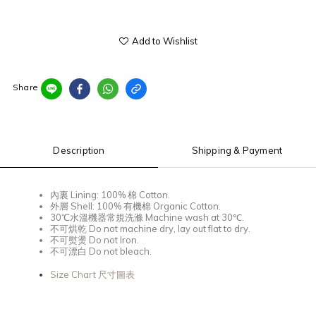
Add to Wishlist
Share
Description
Shipping & Payment
內裏
Lining: 100%
棉
Cotton.
外層
Shell: 100%
有機棉
Organic Cotton.
30℃
水溫機器常規洗滌
Machine wash at 30℃.
不可烘乾
Do not machine dry, lay out flat to dry.
不可熨燙
Do not Iron.
不可漂白
Do not bleach.
Size Chart 尺寸圖表