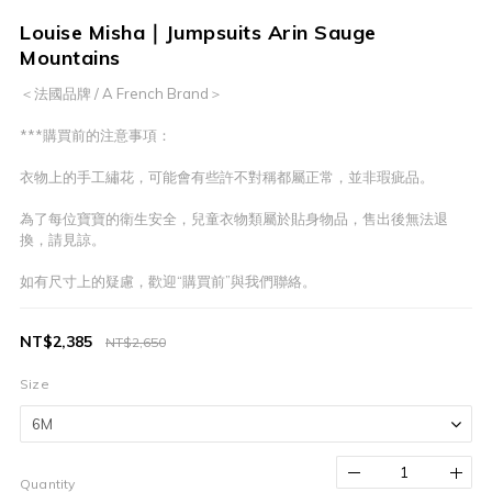
Louise Misha｜Jumpsuits Arin Sauge
Mountains
＜法國品牌 / A French Brand＞
***購買前的注意事項：
衣物上的手工繡花，可能會有些許不對稱都屬正常，並非瑕疵品。
為了每位寶寶的衛生安全，兒童衣物類屬於貼身物品，售出後無法退
換，請見諒。
如有尺寸上的疑慮，歡迎“購買前”與我們聯絡。
NT$2,385
NT$2,650
Size
Quantity