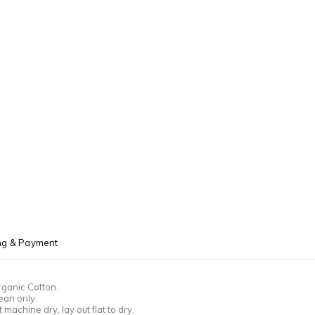
ng & Payment
ganic Cotton.
an only.
machine dry, lay out flat to dry.