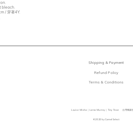
ron.
 bleach.
cm /
穿著4
Y.
寸
Shipping & Payment
Refund Policy
Terms & Conditions
Louise Misha｜Lorna Murray｜Tiny Trove 台灣
©2020 by Camel Select