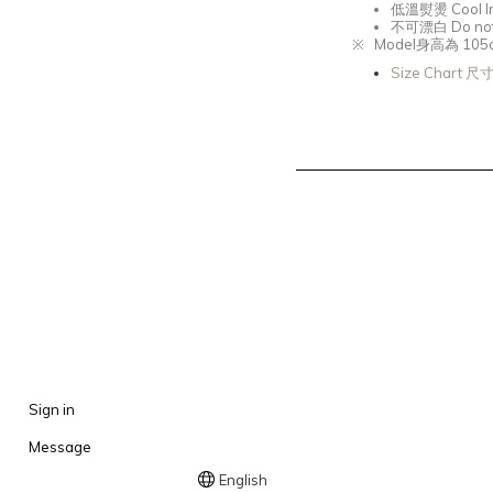
低溫熨燙
Cool I
不可漂白
Do not
※
Model
身高為 105
Size Chart 尺
Sign in
Message
English