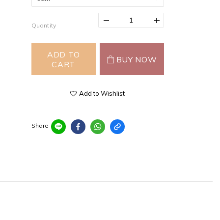
Quantity
ADD TO
BUY NOW
CART
Add to Wishlist
Share