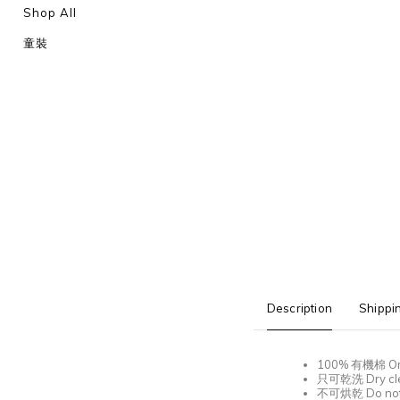
Shop All
童裝
Description
Shippi
100%
有機棉
Or
只可乾洗 Dry cle
不可烘乾
Do not 