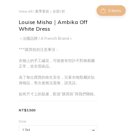
items
View All
/
夏季童裝｜全面7折
Louise Misha｜Ambika Off
White Dress
＜法國品牌 / A French Brand＞
***購買前的注意事項：
衣物上的手工繡花，可能會有些許不對稱都屬
正常，並非瑕疵品。
為了每位寶寶的衛生安全，兒童衣物類屬於貼
身物品，售出後無法退換，請見諒。
如有尺寸上的疑慮，歡迎“購買前”與我們聯絡。
NT$3,500
Size