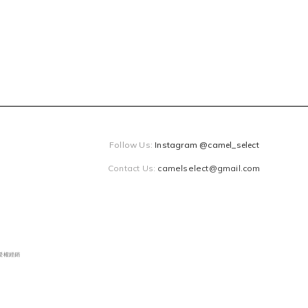
Follow Us:
Instagram @camel_select
Contact Us:
camelselect@gmail.com
獨家授權經銷