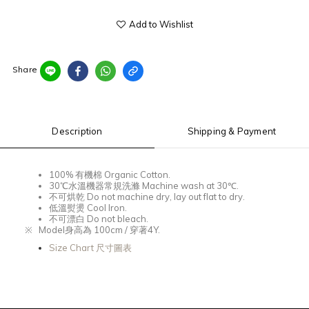
Add to Wishlist
Share
Description
Shipping & Payment
100%
有機棉
Organic Cotton.
30℃
水溫機器常規洗滌
Machine wash at 30℃.
不可烘乾
Do not machine dry, lay out flat to dry.
低溫熨燙
Cool Iron.
不可漂白
Do not bleach.
※
Model
身高為 100
cm /
穿著4
Y.
Size Chart 尺寸圖表