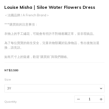
Louise Misha｜Siloe Water Flowers Dress
＜法國品牌 / A French Brand＞
***購買前的注意事項：
衣物上的手工繡花，可能會有些許不對稱都屬正常，並非瑕疵品。
為了每位寶寶的衛生安全，兒童衣物類屬於貼身物品，售出後無法退
換，請見諒。
如有尺寸上的疑慮，歡迎“購買前”與我們聯絡。
NT$3,580
Size
Quantity